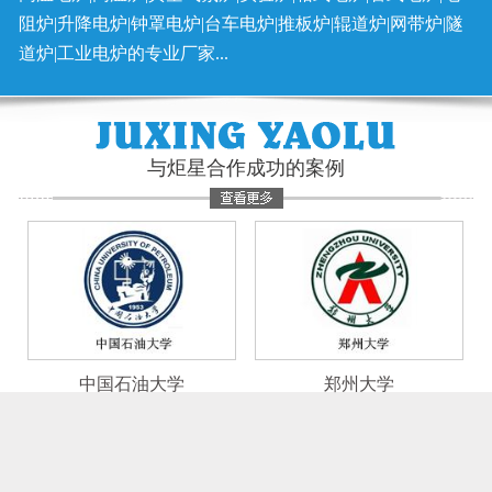
阻炉|升降电炉|钟罩电炉|台车电炉|推板炉|辊道炉|网带炉|隧
道炉|工业电炉的专业厂家...
与炬星合作成功的案例
中国石油大学
郑州大学