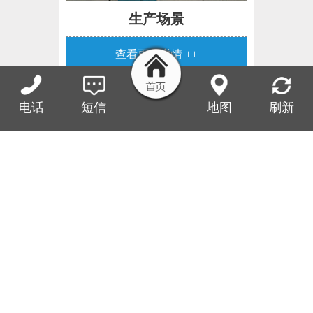
生产场景
查看更多详情 ++
最新动态
查看更多详情 ++
电话
短信
地图
刷新
实验气氛炉的应用...
新购高温炉调试和开
各大院校中的化学与分子
机...
工程实验室中经常用到气
氛炉，在北...
1.接通电源。接通电源前应
认真检查有否短路或漏电
2018.06.07
现象...
2018.03.26
实验箱式炉炉丝的优
高温箱式电炉环保性