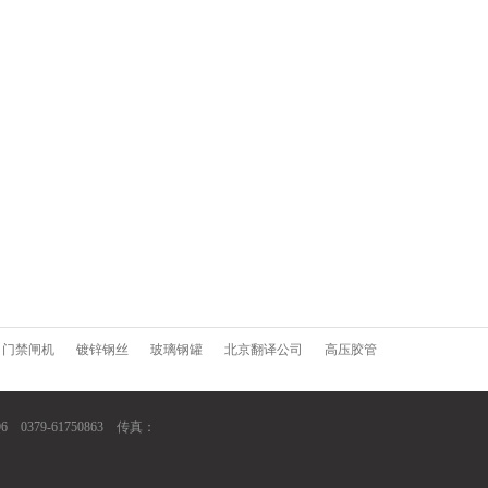
门禁闸机
镀锌钢丝
玻璃钢罐
北京翻译公司
高压胶管
379-61750863 传真：