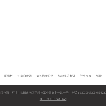
圆模板
河南自考网
大连海参价格
法律英语翻译
野生海参
纸罐
 厂址：洛阳市涧西区科技工业园兴业一路一号 电话：13939915295 64562296 0
豫ICP备11012488号-9