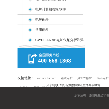
电炉计算机控制软件
电炉配件
常用配件
GWDL-EN308电炉气氛分析和温
度在线（远程）监控系统
400-668-1868
友情链接：
vacuum Furnace
箱式电炉
真空气氛炉
高温电炉
分享到
QQ空间
新浪微博
腾讯微博
网易微博
钢格板
英语口译
版权所有：洛阳炬星窑炉有限公司