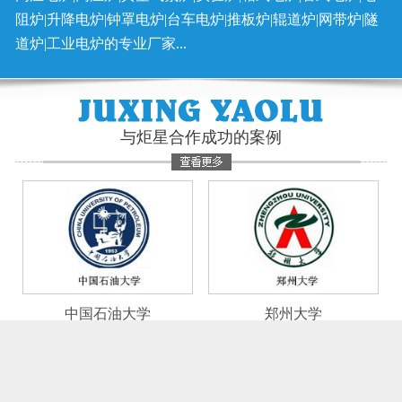
阻炉|升降电炉|钟罩电炉|台车电炉|推板炉|辊道炉|网带炉|隧
道炉|工业电炉的专业厂家...
与炬星合作成功的案例
中国石油大学
郑州大学