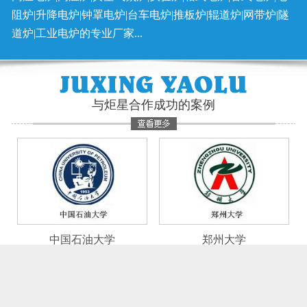
阻炉|升降电炉|钟罩电炉|台车电炉|推板炉|辊道炉|网带炉|隧
道炉|工业电炉的专业厂家...
与炬星合作成功的案例
中国石油大学
郑州大学